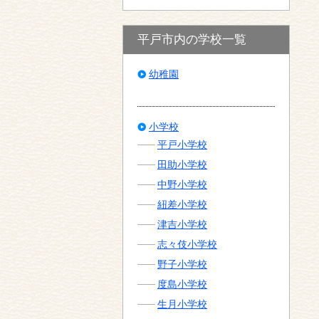
平戸市内の学校一覧
幼稚園
小学校
平戸小学校
田助小学校
中野小学校
紐差小学校
津吉小学校
志々伎小学校
野子小学校
度島小学校
生月小学校