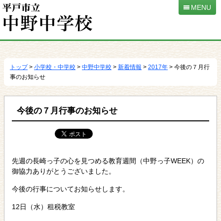
MENU
本
文
へ
トップ
>
小学校・中学校
>
中野中学校
>
新着情報
>
2017年
> 今後の７月行
移
事のお知らせ
動
今後の７月行事のお知らせ
先週の長崎っ子の心を見つめる教育週間（中野っ子WEEK）の
御協力ありがとうございました。
今後の行事についてお知らせします。
12日（水）租税教室