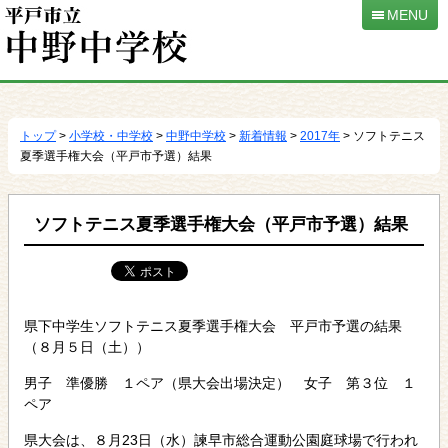
MENU
本
文
へ
トップ
>
小学校・中学校
>
中野中学校
>
新着情報
>
2017年
> ソフトテニス
移
夏季選手権大会（平戸市予選）結果
動
ソフトテニス夏季選手権大会（平戸市予選）結果
県下中学生ソフトテニス夏季選手権大会 平戸市予選の結果
（８月５日（土））
男子 準優勝 １ペア（県大会出場決定） 女子 第３位 １
ペア
県大会は、８月23日（水）諫早市総合運動公園庭球場で行われ