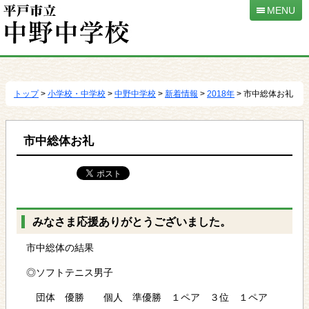
MENU
本
文
へ
トップ
>
小学校・中学校
>
中野中学校
>
新着情報
>
2018年
> 市中総体お礼
移
動
市中総体お礼
みなさま応援ありがとうございました。
市中総体の結果
◎ソフトテニス男子
団体 優勝 個人 準優勝 １ペア ３位 １ペア