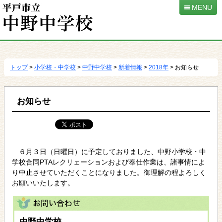
MENU
本
文
へ
トップ
>
小学校・中学校
>
中野中学校
>
新着情報
>
2018年
> お知らせ
移
動
お知らせ
６月３日（日曜日）に予定しておりました、中野小学校・中
学校合同PTAレクリェーションおよび奉仕作業は、諸事情によ
り中止させていただくことになりました。御理解の程よろしく
お願いいたします。
中野中学校