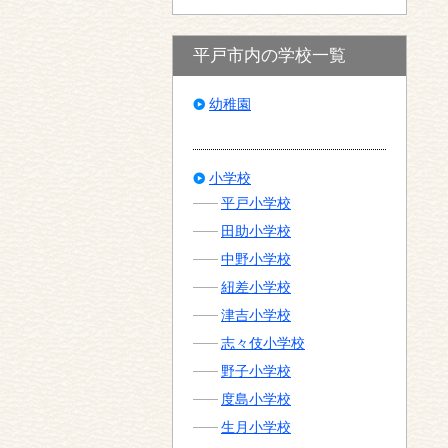
平戸市内の学校一覧
幼稚園
小学校
平戸小学校
田助小学校
中野小学校
紐差小学校
津吉小学校
志々伎小学校
野子小学校
度島小学校
生月小学校