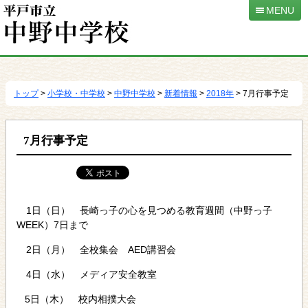
MENU
本
文
へ
トップ
>
小学校・中学校
>
中野中学校
>
新着情報
>
2018年
> 7月行事予定
移
動
7月行事予定
1日（日） 長崎っ子の心を見つめる教育週間（中野っ子
WEEK）7日まで
2日（月） 全校集会 AED講習会
4日（水） メディア安全教室
5日（木） 校内相撲大会