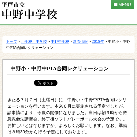
MENU
本
文
へ
トップ
>
小学校・中学校
>
中野中学校
>
新着情報
>
2018年
> 中野小・中野
移
中PTA合同レクリェーション
動
中野小・中野中PTA合同レクリェーション
きたる７月７日（土曜日）に、中野小・中野中PTA合同レクリ
ェーションを行います。本来６月に実施される予定でしたが、
諸事情により、今度の開催になりました。当日は朝９時から救
急救命法講習会、終了後ソフトバレーボール大会の予定です。
お忙しいとは存じますが、よろしくお願いします。なお、準備
は８時30分から行う予定にしております。