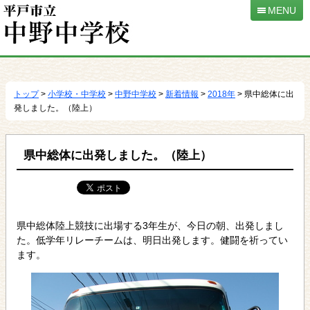
MENU
本
文
へ
トップ
>
小学校・中学校
>
中野中学校
>
新着情報
>
2018年
> 県中総体に出
移
発しました。（陸上）
動
県中総体に出発しました。（陸上）
県中総体陸上競技に出場する3年生が、今日の朝、出発しまし
た。低学年リレーチームは、明日出発します。健闘を祈ってい
ます。