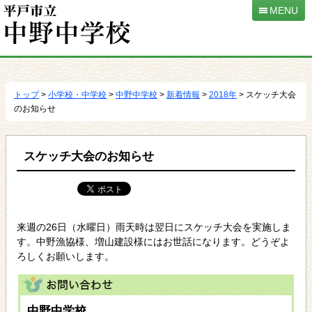
MENU
本
文
へ
トップ
>
小学校・中学校
>
中野中学校
>
新着情報
>
2018年
> スケッチ大会
移
のお知らせ
動
スケッチ大会のお知らせ
来週の26日（水曜日）雨天時は翌日にスケッチ大会を実施しま
す。中野漁協様、増山建設様にはお世話になります。どうぞよ
ろしくお願いします。
中野中学校