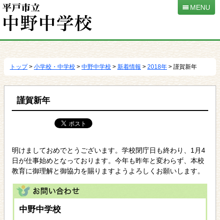
MENU
本
文
へ
トップ
>
小学校・中学校
>
中野中学校
>
新着情報
>
2018年
> 謹賀新年
移
動
謹賀新年
明けましておめでとうございます。学校閉庁日も終わり、1月4
日が仕事始めとなっております。今年も昨年と変わらず、本校
教育に御理解と御協力を賜りますようよろしくお願いします。
中野中学校