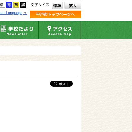
ect Language
▼