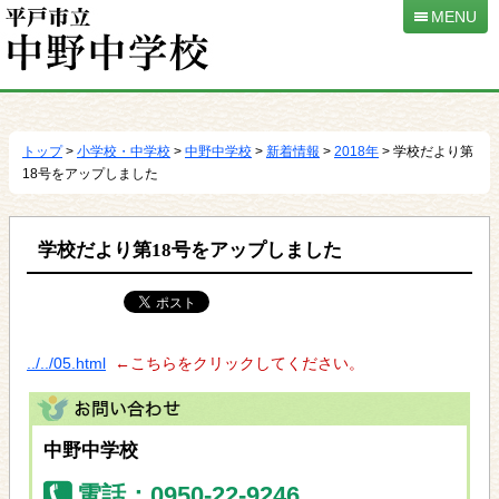
MENU
本
文
へ
トップ
>
小学校・中学校
>
中野中学校
>
新着情報
>
2018年
> 学校だより第
移
18号をアップしました
動
学校だより第18号をアップしました
../../05.html
←こちらをクリックしてください。
中野中学校
電話：0950-22-9246