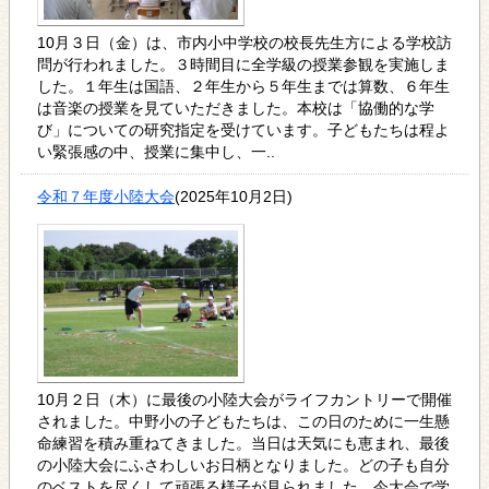
10月３日（金）は、市内小中学校の校長先生方による学校訪
問が行われました。３時間目に全学級の授業参観を実施しま
した。１年生は国語、２年生から５年生までは算数、６年生
は音楽の授業を見ていただきました。本校は「協働的な学
び」についての研究指定を受けています。子どもたちは程よ
い緊張感の中、授業に集中し、一..
令和７年度小陸大会
(2025年10月2日)
10月２日（木）に最後の小陸大会がライフカントリーで開催
されました。中野小の子どもたちは、この日のために一生懸
命練習を積み重ねてきました。当日は天気にも恵まれ、最後
の小陸大会にふさわしいお日柄となりました。どの子も自分
のベストを尽くして頑張る様子が見られました。今大会で学