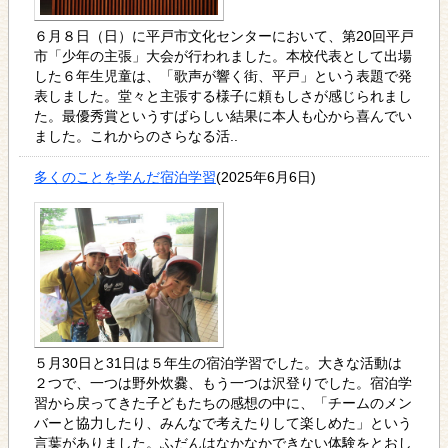
６月８日（日）に平戸市文化センターにおいて、第20回平戸
市「少年の主張」大会が行われました。本校代表として出場
した６年生児童は、「歌声が響く街、平戸」という表題で発
表しました。堂々と主張する様子に頼もしさが感じられまし
た。最優秀賞というすばらしい結果に本人も心から喜んでい
ました。これからのさらなる活..
多くのことを学んだ宿泊学習
(2025年6月6日)
５月30日と31日は５年生の宿泊学習でした。大きな活動は
２つで、一つは野外炊爨、もう一つは沢登りでした。宿泊学
習から戻ってきた子どもたちの感想の中に、「チームのメン
バーと協力したり、みんなで考えたりして楽しめた」という
言葉がありました。ふだんはなかなかできない体験をとおし