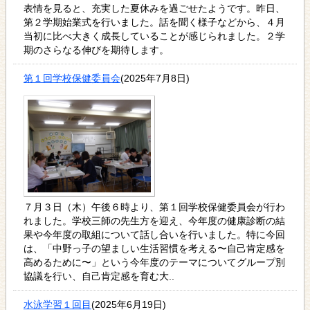
表情を見ると、充実した夏休みを過ごせたようです。昨日、
第２学期始業式を行いました。話を聞く様子などから、４月
当初に比べ大きく成長していることが感じられました。２学
期のさらなる伸びを期待します。
第１回学校保健委員会
(2025年7月8日)
７月３日（木）午後６時より、第１回学校保健委員会が行わ
れました。学校三師の先生方を迎え、今年度の健康診断の結
果や今年度の取組について話し合いを行いました。特に今回
は、「中野っ子の望ましい生活習慣を考える〜自己肯定感を
高めるために〜」という今年度のテーマについてグループ別
協議を行い、自己肯定感を育む大..
水泳学習１回目
(2025年6月19日)