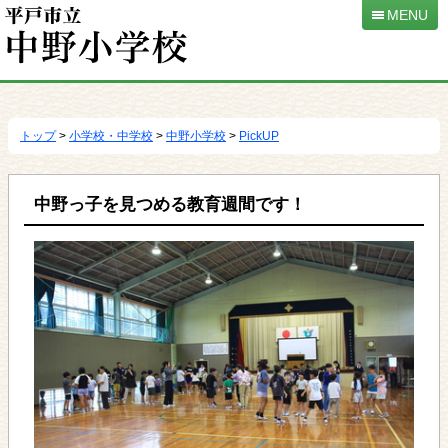
MENU
本
文
へ
トップ
>
小学校・中学校
>
中野小学校
>
PickUP
移
動
中野っ子を見つめる教育週間です！