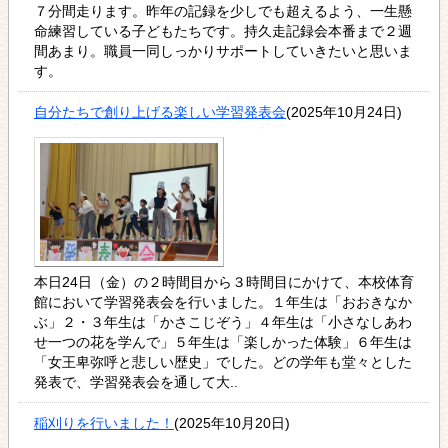
７分間走ります。昨年の記録を少しでも超えるよう、一生懸
命練習している子どもたちです。持久走記録会本番まで２週
間あまり。職員一同しっかりサポートしていきたいと思いま
す。
自分たちで創り上げる楽しい学習発表会
(2025年10月24日)
本日24日（金）の２時間目から３時間目にかけて、本校体育
館において学習発表会を行いました。１年生は「おおきなか
ぶ」２・３年生は「かさこじぞう」４年生は「小さなしあわ
せ一つの花を学んで」５年生は「楽しかった体験」６年生は
「女王卑弥呼と悲しい歴史」でした。どの学年も堂々とした
発表で、学習発表会を通して大..
稲刈りを行いました！
(2025年10月20日)