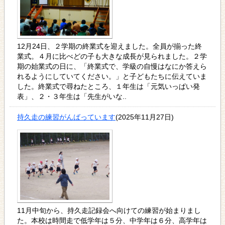
12月24日、２学期の終業式を迎えました。全員が揃った終
業式。４月に比べどの子も大きな成長が見られました。２学
期の始業式の日に、「終業式で、学級の自慢はなにか答えら
れるようにしていてください。」と子どもたちに伝えていま
した。終業式で尋ねたところ、１年生は「元気いっぱい発
表」、２・３年生は「先生がいな..
持久走の練習がんばっています
(2025年11月27日)
11月中旬から、持久走記録会へ向けての練習が始まりまし
た。本校は時間走で低学年は５分、中学年は６分、高学年は