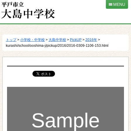
MENU
本
文
へ
トップ
>
小学校・中学校
>
大島中学校
>
PickUP
>
2016年
>
移
kurashi/school/ooshima-j/pickup/2016/2016-0309-1106-153.html
動