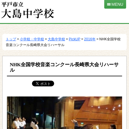
MENU
本
文
へ
トップ
>
小学校・中学校
>
大島中学校
>
PickUP
>
2016年
> NHK全国学校
移
音楽コンクール長崎県大会リハーサル
動
NHK全国学校音楽コンクール長崎県大会リハーサ
ル