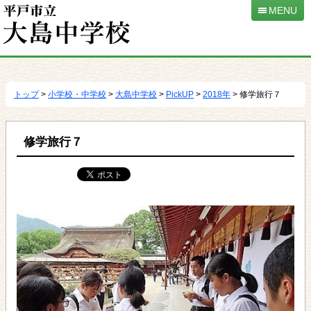
MENU
本
文
へ
トップ
>
小学校・中学校
>
大島中学校
>
PickUP
>
2018年
> 修学旅行７
移
動
修学旅行７