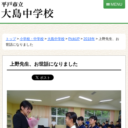
MENU
本
文
へ
トップ
>
小学校・中学校
>
大島中学校
>
PickUP
>
2018年
> 上野先生、お
移
世話になりました
動
上野先生、お世話になりました