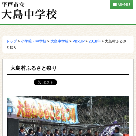
MENU
本
文
へ
トップ
>
小学校・中学校
>
大島中学校
>
PickUP
>
2018年
> 大島村ふるさ
移
と祭り
動
大島村ふるさと祭り