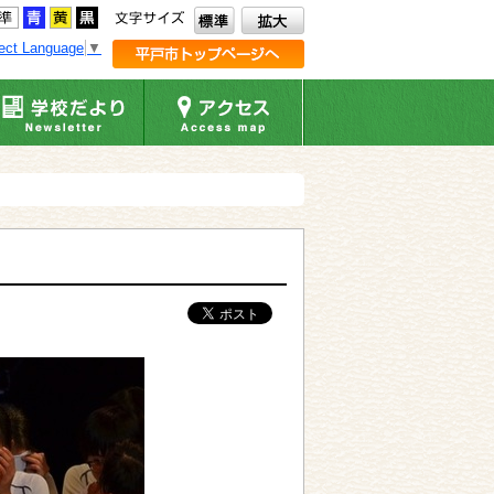
ect Language
▼