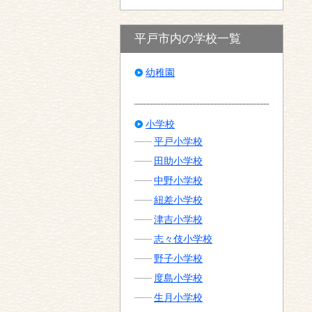
平戸市内の学校一覧
幼稚園
小学校
平戸小学校
田助小学校
中野小学校
紐差小学校
津吉小学校
志々伎小学校
野子小学校
度島小学校
生月小学校