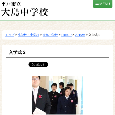
MENU
本
文
へ
トップ
>
小学校・中学校
>
大島中学校
>
PickUP
>
2019年
> 入学式２
移
動
入学式２