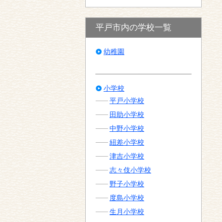
平戸市内の学校一覧
幼稚園
小学校
平戸小学校
田助小学校
中野小学校
紐差小学校
津吉小学校
志々伎小学校
野子小学校
度島小学校
生月小学校