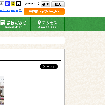
ect Language
▼