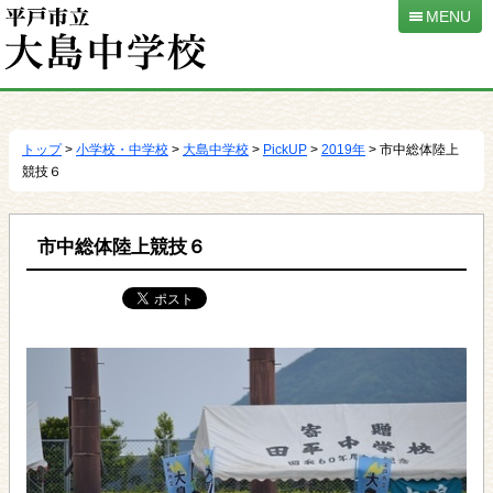
MENU
本
文
へ
トップ
>
小学校・中学校
>
大島中学校
>
PickUP
>
2019年
> 市中総体陸上
移
競技６
動
市中総体陸上競技６