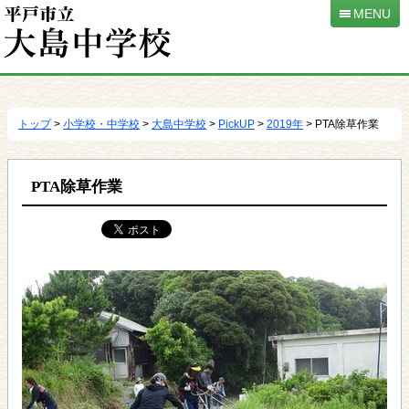
MENU
本
文
へ
トップ
>
小学校・中学校
>
大島中学校
>
PickUP
>
2019年
> PTA除草作業
移
動
PTA除草作業