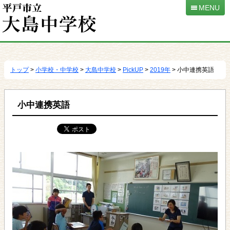
MENU
本
文
へ
トップ
>
小学校・中学校
>
大島中学校
>
PickUP
>
2019年
> 小中連携英語
移
動
小中連携英語