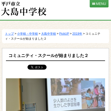
MENU
本
文
へ
トップ
>
小学校・中学校
>
大島中学校
>
PickUP
>
2019年
> コミュニテ
移
ィ・スクールが始まりました２
動
コミュニティ・スクールが始まりました２