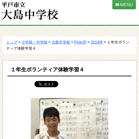
MENU
本
文
へ
トップ
>
小学校・中学校
>
大島中学校
>
PickUP
>
2019年
> １年生ボラン
移
ティア体験学習４
動
１年生ボランティア体験学習４