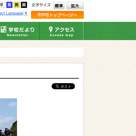
ect Language
▼