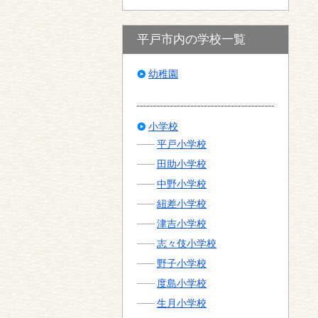
平戸市内の学校一覧
幼稚園
小学校
平戸小学校
田助小学校
中野小学校
紐差小学校
津吉小学校
志々伎小学校
野子小学校
度島小学校
生月小学校