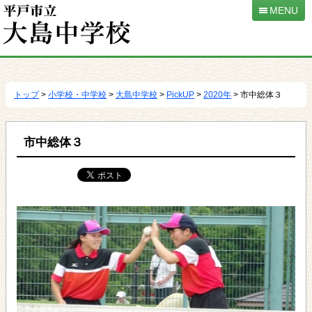
MENU
本
文
へ
トップ
>
小学校・中学校
>
大島中学校
>
PickUP
>
2020年
> 市中総体３
移
動
市中総体３