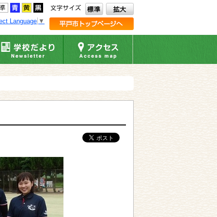
ect Language
▼