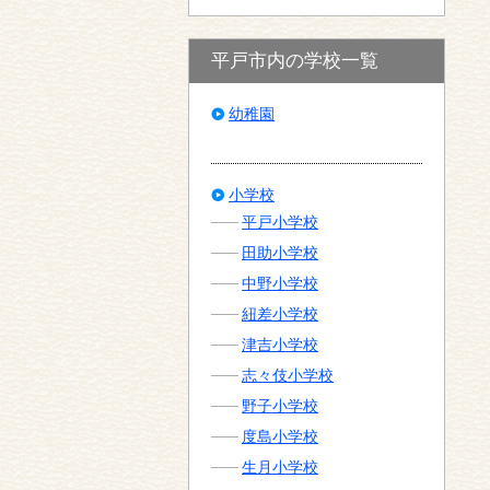
平戸市内の学校一覧
幼稚園
小学校
平戸小学校
田助小学校
中野小学校
紐差小学校
津吉小学校
志々伎小学校
野子小学校
度島小学校
生月小学校