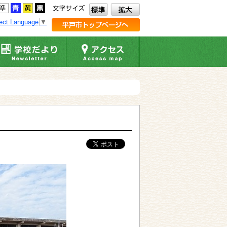
ect Language
▼