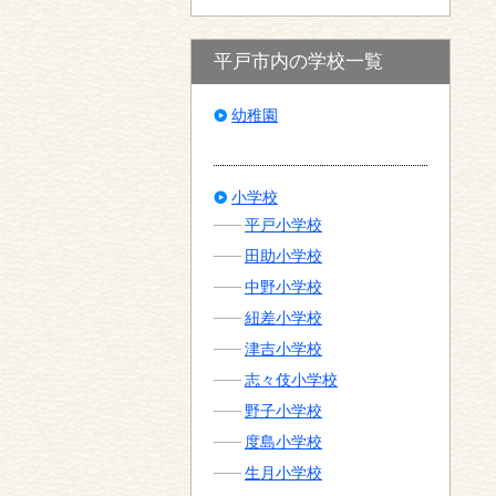
平戸市内の学校一覧
幼稚園
小学校
平戸小学校
田助小学校
中野小学校
紐差小学校
津吉小学校
志々伎小学校
野子小学校
度島小学校
生月小学校