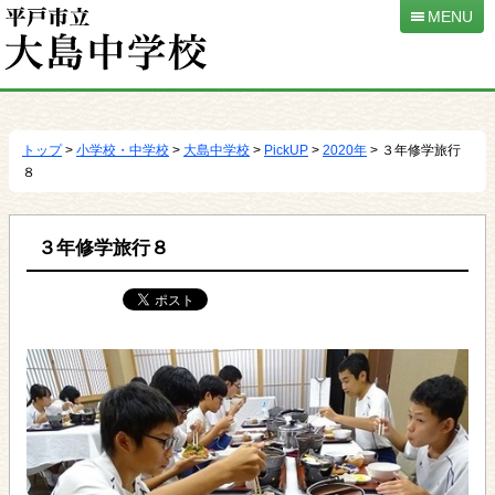
MENU
本
文
へ
トップ
>
小学校・中学校
>
大島中学校
>
PickUP
>
2020年
> ３年修学旅行
移
８
動
３年修学旅行８