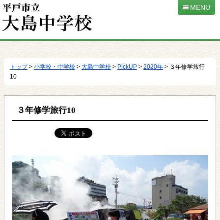
MENU
本
文
へ
トップ
>
小学校・中学校
>
大島中学校
>
PickUP
>
2020年
> ３年修学旅行
移
10
動
３年修学旅行10