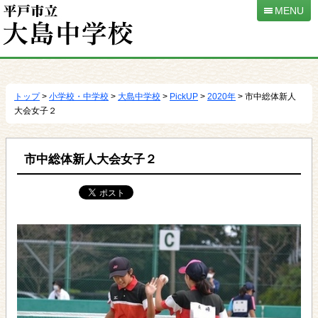
MENU
本
文
へ
トップ
>
小学校・中学校
>
大島中学校
>
PickUP
>
2020年
> 市中総体新人
移
大会女子２
動
市中総体新人大会女子２