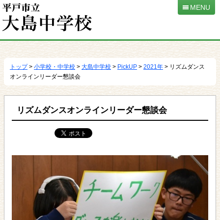
MENU
本
文
へ
トップ
>
小学校・中学校
>
大島中学校
>
PickUP
>
2021年
> リズムダンス
移
オンラインリーダー懇談会
動
リズムダンスオンラインリーダー懇談会