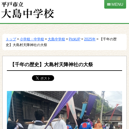
MENU
本
文
へ
トップ
>
小学校・中学校
>
大島中学校
>
PickUP
>
2025年
> 【千年の歴
移
史】大島村天降神社の大祭
動
【千年の歴史】大島村天降神社の大祭