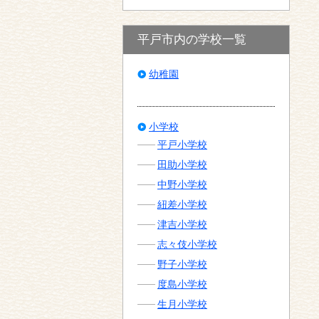
平戸市内の学校一覧
幼稚園
小学校
平戸小学校
田助小学校
中野小学校
紐差小学校
津吉小学校
志々伎小学校
野子小学校
度島小学校
生月小学校