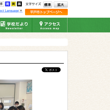
ect Language
▼