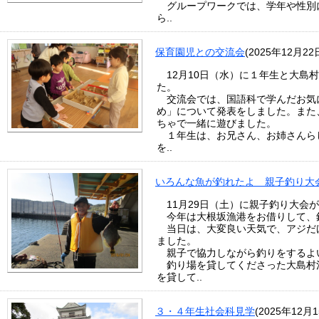
グループワークでは、学年や性別
ら..
保育園児との交流会
(2025年12月22
12月10日（水）に１年生と大島
た。
交流会では、国語科で学んだお気
め」について発表をしました。また
ちゃで一緒に遊びました。
１年生は、お兄さん、お姉さんら
を..
いろんな魚が釣れたよ 親子釣り大
11月29日（土）に親子釣り大会
今年は大根坂漁港をお借りして、
当日は、大変良い天気で、アジだ
ました。
親子で協力しながら釣りをするよ
釣り場を貸してくださった大島村
を貸して..
３・４年生社会科見学
(2025年12月1