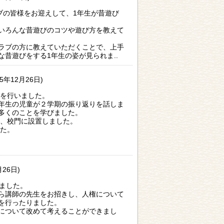
ブの皆様をお迎えして、1年生が昔遊び
いろんな昔遊びのコツや遊び方を教えて
ラブの方に教えていただくことで、上手
昔遊びをする1年生の姿が見られま..
25年12月26日)
式を行いました。
年生の児童が２学期の振り返りを話しま
多くのことを学びました。
り、校門に設置しました。
した。
月26日)
ました。
ら講師の先生をお招きし、人権について
を行ったりました。
について改めて考えることができまし