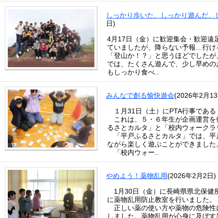
しっかり歩いた、しっかり遊んだ、
日)
4月17日（金）に歓迎集会・歓迎
ていましたが、降らない予報…行け
「登山か！？」と思うほどでしたが
では、たくさん遊んで、少し早めの
もしっかり食べ..
みんなで創る愉快遊会
(2026年2月13
１月31日（土）にPTA行事であ
これは、５・６年生が企画運営を
るさとカルタ」と「校内ウォークラ
「平戸ふるさとカルタ」では、平
ながら楽しく遊ぶことができました
「校内ウォー..
やめよう！薬物乱用
(2026年2月2日)
1月30日（金）に長崎県県北保健
に薬物乱用防止教室を行いました。
正しい薬の使い方や薬物の危険性
しました。薬物乱用が心身に及ぼす