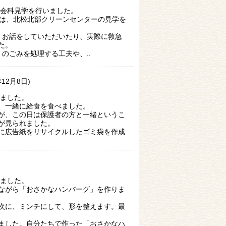
社会科見学を行いました。
は、北松北部クリーンセンターの見学を
お話をしていただいたり、実際に救急
た。
のごみを処理する工夫や、..
年12月8日)
りました。
、一緒に給食を食べました。
が、この日は保護者の方と一緒というこ
が見られました。
に広告紙をリサイクルしたゴミ袋を作成
りました。
ながら「おさかなハンバーグ」を作りま
次に、ミンチにして、形を整えます。最
ました。自分たちで作った「おさかなハ