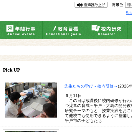
Sel
Pick UP
先生たちの学び～校内研修～
(2026
６月11日
この日は放課後に校内研修が行わ
つ児童の育成～平戸・大島の開発教
研究テーマのもと、授業実践をおこ
て他校でも使用できるように整備し
平戸市の子どもたち..