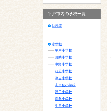
平戸市内の学校一覧
幼稚園
小学校
平戸小学校
田助小学校
中野小学校
紐差小学校
津吉小学校
志々伎小学校
野子小学校
度島小学校
生月小学校