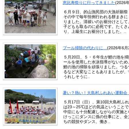
恵比寿祭りに行ってきました
(2026
６月９日、的山漁民団の大漁祈願祭
その中で毎年恒例行われる餅まきに
りました。清祓いのお裾分けとして
子どもも取るのに必死です。たくさ
り、上級生にお裾分けしました。..
プール掃除の代わりに…
(2026年6月
５月20日、５・６年生が鯉の池を
ールを使用した水泳指導がないため
鯉の池の掃除を頑張りました。つる
るなど大変なこともありましたが、
うれしそうに..
暑い？熱い！大島村ふれあい運動会
５月17日（日）、第10回大島村ふ
は23～25℃ほどの気温ということ
中症にも十分配慮しながらの実施と
けっこにダンスに係の仕事にと、全
ちの競技やダンス、働き..