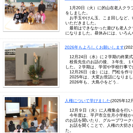
1月20日（火）に的山在老人クラ
をしました。
お手玉やけん玉、こま回しなど、
いただきました。
最初はできなかった遊びも老人ク
になりました。昼休みには、いろんな
2026年もよろしくお願いします
(20
12月24日（水）に２学期の終業
校長先生のお話の後、３年生、１
した。２学期は、学習や学校行事で
12月26日（金）には、門松を作
2025年は、大変お世話になりま
2026年も、大島小をどう..
人権について学びました
(2025年12
12月９日（火）に人権集会を行い
今年度は、平戸市立生月小学校か
のお話を聞いたり、グループワーク
お話を聞くことで、人権の大切さ
た。