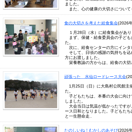
ました。
また、心の健康の大切さについても
食の大切さを考えた給食集会
(2026
１月28日（水）に給食集会があり
まず、保健・給食委員会の子ども
た。
次に、給食センターの方にインタ
そして、日頃の感謝の気持ちを込
方にお渡しました。
栄養教諭の方からは、給食の大切さ
頑張った 水仙ロードレース大会
(2
1月25日（日）に大島村公民館主
た。
子どもたちは、本番の大会に向け
しました。
大会当日は気温が低かったですが
ース日和となりました。子どもたち
と一生懸命走..
たのしいね！むかしのあそび
(2026