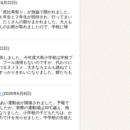
年6月22日)
「恵比寿祭り」が漁協で開かれました。
１年生と２年生が招待され、行ってまい
、たくさんの餅がまかれました。大人も
んのお餅が取れましたので、学校に帰
22日)
掃除しました。今年度大島小学校は学校プ
、プール清掃もないのですが、代わりに
つるヌメヌメ…大きなカエルも跳ねてく
すっかりきれいになりました。鯉たちも
！
(2026年6月8日)
れあい運動会が開催されました。予報で
でしたが、実際の運動場は30℃越え。熱
なりました。小学校の子どもたちは、か
力で汗を光らせました。中学校の生徒た