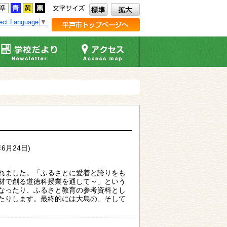
ect Language
▼
年6月24日)
れました。「ふるさとに愛着と誇りをも
材で創る道徳科授業を通して～」という
なったり、ふるさと教育の参考資料とし
たりします。最終的には大島の、そして