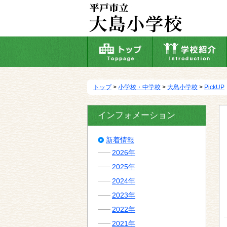
本
文
へ
移
動
トップ
>
小学校・中学校
>
大島小学校
>
PickUP
インフォメーション
新着情報
2026年
2025年
2024年
2023年
2022年
2021年