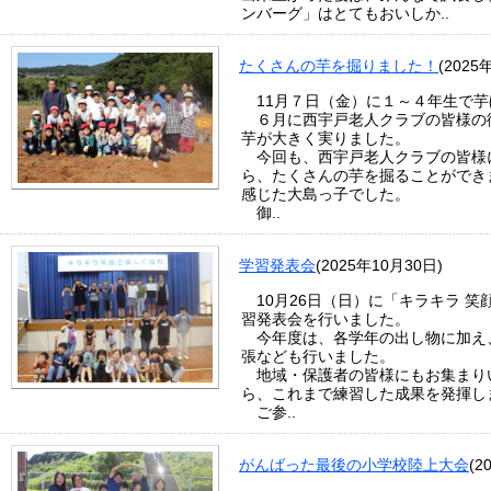
ンバーグ」はとてもおいしか..
たくさんの芋を掘りました！
(2025
11月７日（金）に１～４年生で芋
６月に西宇戸老人クラブの皆様の
芋が大きく実りました。
今回も、西宇戸老人クラブの皆様
ら、たくさんの芋を掘ることができ
感じた大島っ子でした。
御..
学習発表会
(2025年10月30日)
10月26日（日）に「キラキラ 笑
習発表会を行いました。
今年度は、各学年の出し物に加え
張なども行いました。
地域・保護者の皆様にもお集まり
ら、これまで練習した成果を発揮し
ご参..
がんばった最後の小学校陸上大会
(2