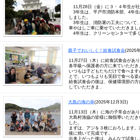
11月28日（金）に３・４年生が
3年生は、平戸市消防本部、4年生
しました。
3年生は、消防署の工夫について、
車やはしご車に乗せていただきまし
4年生は、クリーンセンターで多く
親子でおいしく！給食試食会
(2025
11月27日（木）に給食試食会があ
各学級へ保護者の方に来ていただき
いつもは子どもたちだけで食べます
とで、いつもよりも笑顔で食べる姿
給食試食会の後は、保健環境部の方
していただきま..
大島の海の幸
(2025年12月3日)
11月13日（木）に海の子常会があ
大島村漁協の皆様に御指導いただき
した。
まずは、アジを３枚におろします。
後に焼いて完成です。
出来上がった後は、みんなで試食し