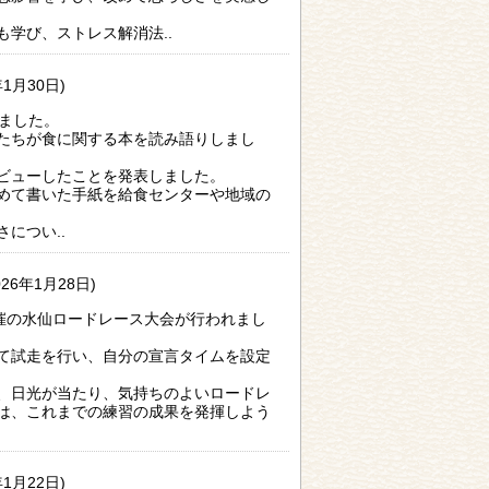
学び、ストレス解消法..
年1月30日)
ました。
たちが食に関する本を読み語りしまし
ビューしたことを発表しました。
めて書いた手紙を給食センターや地域の
につい..
026年1月28日)
催の水仙ロードレース大会が行われまし
て試走を行い、自分の宣言タイムを設定
、日光が当たり、気持ちのよいロードレ
は、これまでの練習の成果を発揮しよう
年1月22日)