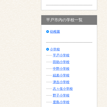
平戸市内の学校一覧
幼稚園
小学校
平戸小学校
田助小学校
中野小学校
紐差小学校
津吉小学校
志々伎小学校
野子小学校
度島小学校