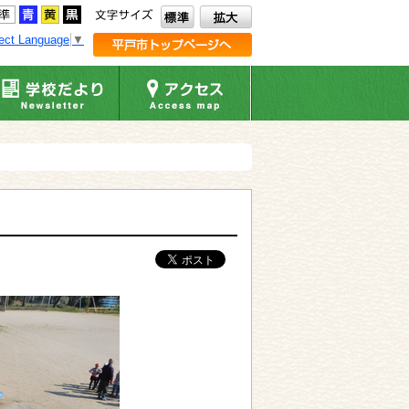
ect Language
▼