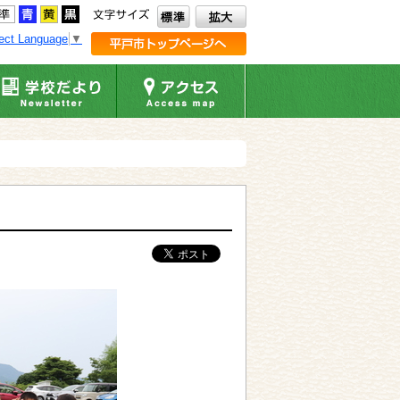
ect Language
▼