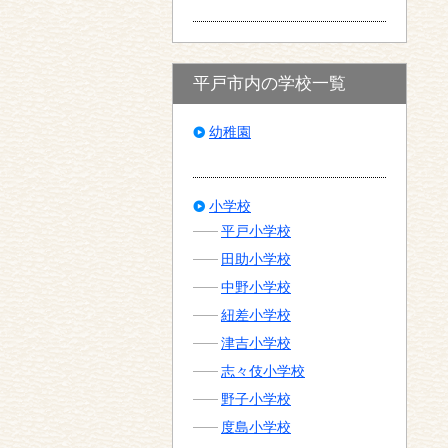
平戸市内の学校一覧
幼稚園
小学校
平戸小学校
田助小学校
中野小学校
紐差小学校
津吉小学校
志々伎小学校
野子小学校
度島小学校