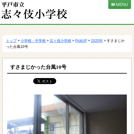
MENU
本
文
へ
トップ
>
小学校・中学校
>
志々伎小学校
>
PickUP
>
2020年
> すさまじか
移
った台風10号
動
すさまじかった台風10号