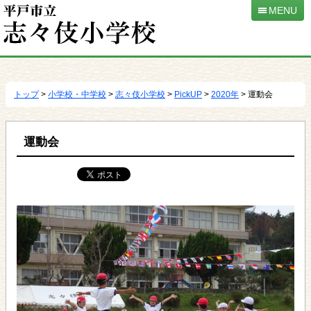
MENU
本
文
へ
トップ
>
小学校・中学校
>
志々伎小学校
>
PickUP
>
2020年
> 運動会
移
動
運動会