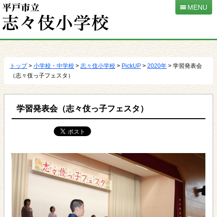
MENU
本
文
へ
トップ
>
小学校・中学校
>
志々伎小学校
>
PickUP
>
2020年
> 学習発表会
移
（志々伎っ子フェスタ）
動
学習発表会（志々伎っ子フェスタ）