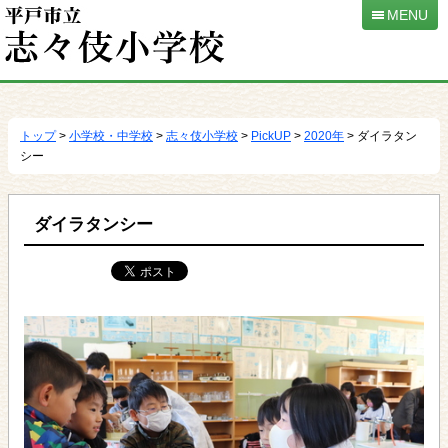
MENU
本
文
へ
トップ
>
小学校・中学校
>
志々伎小学校
>
PickUP
>
2020年
> ダイラタン
移
シー
動
ダイラタンシー