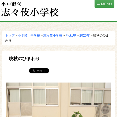
MENU
本
文
へ
トップ
>
小学校・中学校
>
志々伎小学校
>
PickUP
>
2020年
> 晩秋のひま
移
わり
動
晩秋のひまわり