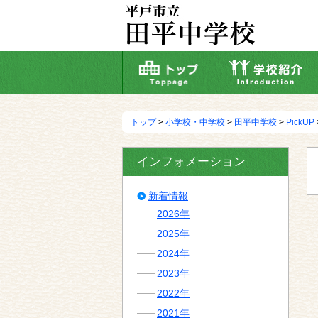
本
文
へ
移
動
トップ
>
小学校・中学校
>
田平中学校
>
PickUP
インフォメーション
新着情報
2026年
2025年
2024年
2023年
2022年
2021年