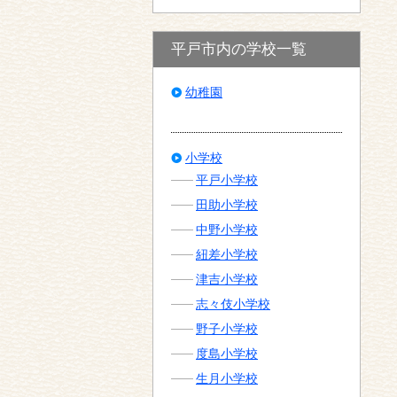
平戸市内の学校一覧
幼稚園
小学校
平戸小学校
田助小学校
中野小学校
紐差小学校
津吉小学校
志々伎小学校
野子小学校
度島小学校
生月小学校