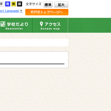
ect Language
▼