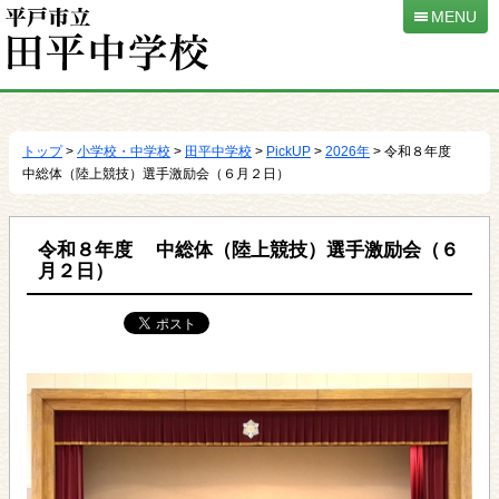
MENU
本
文
へ
トップ
>
小学校・中学校
>
田平中学校
>
PickUP
>
2026年
> 令和８年度
移
中総体（陸上競技）選手激励会（６月２日）
動
令和８年度 中総体（陸上競技）選手激励会（６
月２日）