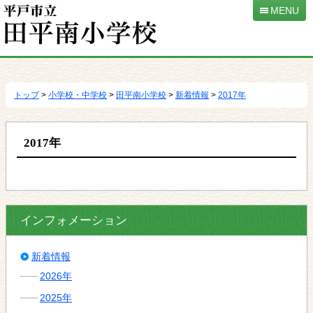
MENU
本
文
へ
トップ
>
小学校・中学校
>
田平南小学校
>
新着情報
>
2017年
移
動
2017年
インフォメーション
新着情報
2026年
2025年