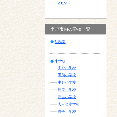
2015年
平戸市内の学校一覧
幼稚園
小学校
平戸小学校
田助小学校
中野小学校
紐差小学校
津吉小学校
志々伎小学校
野子小学校