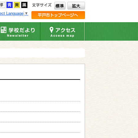
ect Language
▼