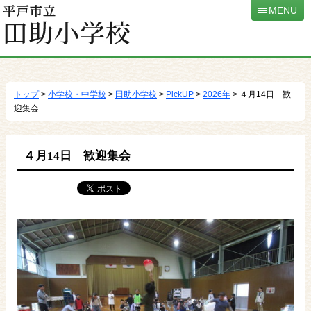
MENU
本
文
へ
トップ
>
小学校・中学校
>
田助小学校
>
PickUP
>
2026年
> ４月14日 歓
移
迎集会
動
４月14日 歓迎集会